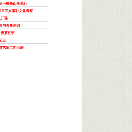
雁荡毛峰茶山基地行
30日宜兴紫砂文化考察
级开课
六茶与古筝培训
中级茶艺班
茶艺班
级茶艺周二四白班