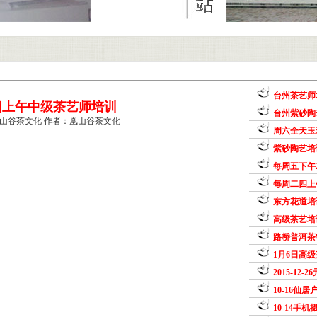
台州茶艺师
四上午中级茶艺师培训
台州紫砂陶
山谷茶文化 作者：凰山谷茶文化
周六全天玉
紫砂陶艺培
每周五下午2
每周二四上
东方花道培
高级茶艺培
路桥普洱茶
1月6日高
2015-12
10-16仙
10-14手