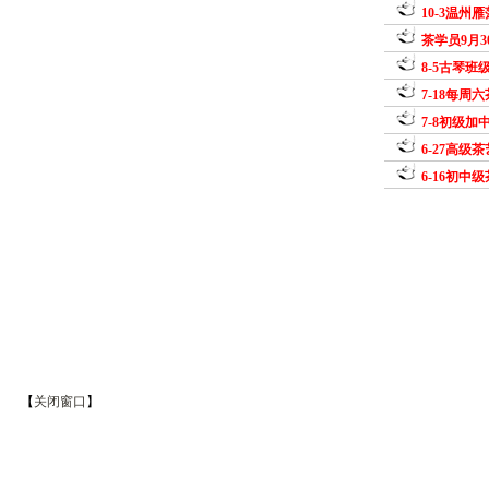
10-3温州
茶学员9月
8-5古琴班
7-18每周
7-8初级加
6-27高级
6-16初中
【
关闭窗口
】