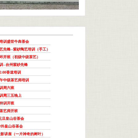
培训盛世牛犇茶会
艺先锋--紫砂陶艺培训（手工）
环开班（初级中级茶艺）
训--台州紫砂先锋
:00香道培训
午中级茶艺师培训
训周六班
训周三五晚上
特训开班
级茶艺师开班
-26元旦皇山谷茶会
居户外皇山谷茶会
机摄影讲座（一片神奇的树叶）